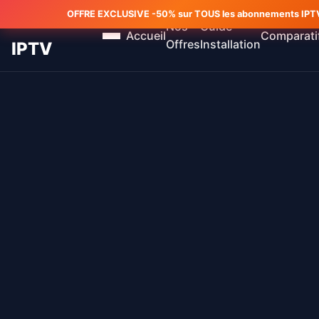
OFFRE EXCLUSIVE -50% sur TOUS les abonnements IPTV 
MEILLEUR
Nos
Guide
Accueil
Comparati
Offres
Installation
IPTV