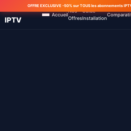
OFFRE EXCLUSIVE -50% sur TOUS les abonnements IPTV 
MEILLEUR
Nos
Guide
Accueil
Comparati
Offres
Installation
IPTV