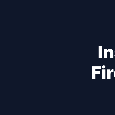
In
Fi