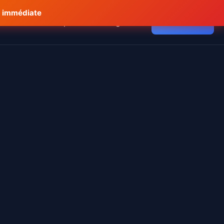
n immédiate
 Installation
Comparatif
FAQ
Blog
Contact
S'abonner