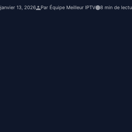
janvier 13, 2026
Par Équipe Meilleur IPTV
8 min de lectu