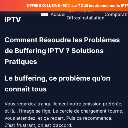
OFFRE EXCLUSIVE -50% sur TOUS les abonnements IPTV 
MEILLEUR
Nos
Guide
Accueil
Comparati
Offres
Installation
IPTV
Comment Résoudre les Problèmes
de Buffering IPTV ? Solutions
Pratiques
Le buffering, ce problème qu’on
connaît tous
Vous regardez tranquillement votre émission préférée,
et là… l’image se fige. Le cercle de chargement tourne,
vous attendez, et ça repart. Puis ça recommence.
C’est frustrant, on est d’accord.